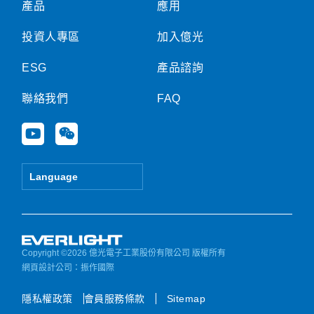
產品
應用
投資人專區
加入億光
ESG
產品諮詢
聯絡我們
FAQ
Y
W
o
e
u
i
t
x
Language
u
i
b
n
e
Copyright ©2026 億光電子工業股份有限公司 版權所有
網頁設計公司
：振作國際
隱私權政策
會員服務條款
Sitemap