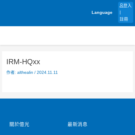
跳
登入
至
Language
|
主
註冊
要
內
容
IRM-HQxx
作者:
althealin
/
2024.11.11
關於億光
最新消息