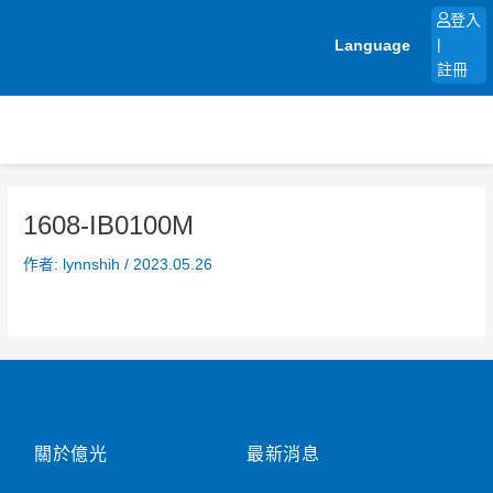
跳
登入
至
Language
|
主
註冊
要
內
容
1608-IB0100M
作者:
lynnshih
/
2023.05.26
關於億光
最新消息