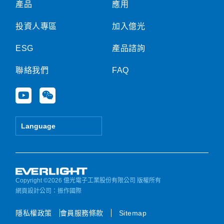
產品
應用
投資人專區
加入億光
ESG
產品諮詢
聯絡我們
FAQ
Y
W
o
e
u
i
t
x
Language
u
i
b
n
e
Copyright ©2026 億光電子工業股份有限公司 版權所有
網頁設計公司
：振作國際
隱私權政策
會員服務條款
Sitemap