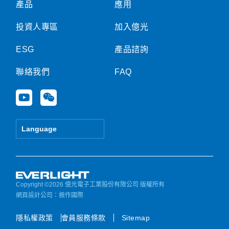
產品
應用
投資人專區
加入億光
ESG
產品諮詢
聯絡我們
FAQ
Y
W
o
e
u
i
t
x
Language
u
i
b
n
e
Copyright ©2026 億光電子工業股份有限公司 版權所有
網頁設計公司
：振作國際
隱私權政策
會員服務條款
Sitemap