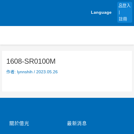
跳
登入
至
Language
|
主
註冊
要
內
容
1608-SR0100M
作者:
lynnshih
/
2023.05.26
關於億光
最新消息