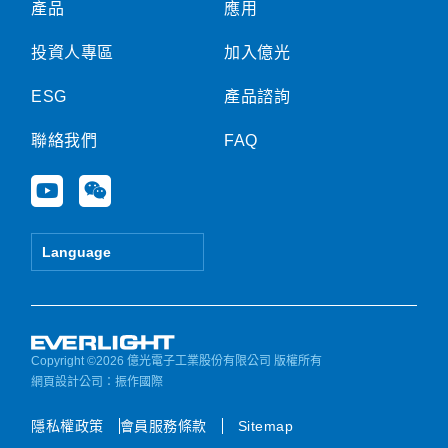
產品
應用
投資人專區
加入億光
ESG
產品諮詢
聯絡我們
FAQ
Y
W
o
e
u
i
t
x
Language
u
i
b
n
e
Copyright ©2026 億光電子工業股份有限公司 版權所有
網頁設計公司
：振作國際
隱私權政策
會員服務條款
Sitemap