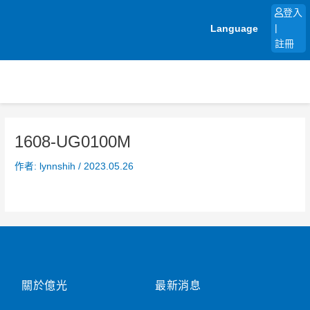
跳
登入
至
Language
|
主
註冊
要
內
容
1608-UG0100M
作者:
lynnshih
/
2023.05.26
關於億光
最新消息