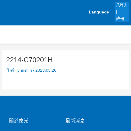
跳
登入
至
Language
|
主
註冊
要
內
容
2214-C70201H
作者:
lynnshih
/
2023.05.26
關於億光
最新消息