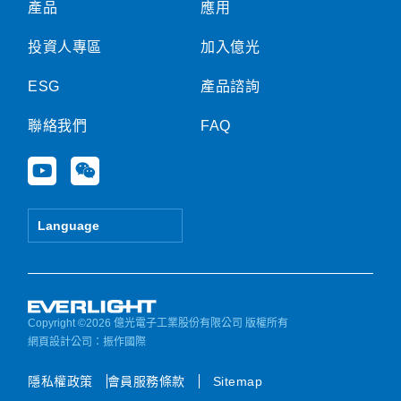
產品
應用
投資人專區
加入億光
ESG
產品諮詢
聯絡我們
FAQ
Y
W
o
e
u
i
t
x
Language
u
i
b
n
e
Copyright ©2026 億光電子工業股份有限公司 版權所有
網頁設計公司
：振作國際
隱私權政策
會員服務條款
Sitemap