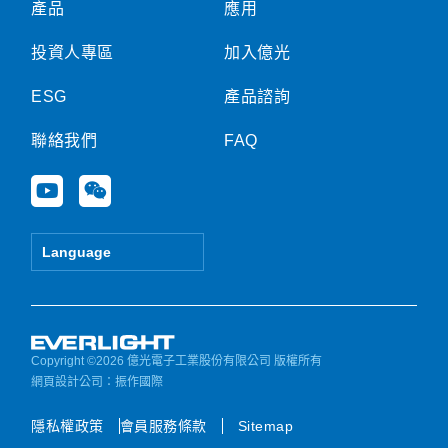
產品
應用
投資人專區
加入億光
ESG
產品諮詢
聯絡我們
FAQ
Y
W
o
e
u
i
t
x
Language
u
i
b
n
e
Copyright ©2026 億光電子工業股份有限公司 版權所有
網頁設計公司
：振作國際
隱私權政策
會員服務條款
Sitemap