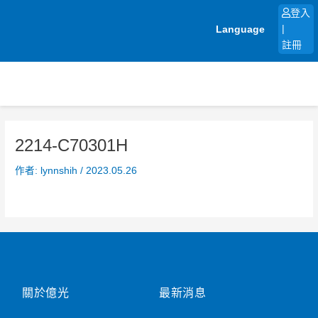
跳
登入
至
Language
|
主
註冊
要
內
容
2214-C70301H
作者:
lynnshih
/
2023.05.26
關於億光
最新消息