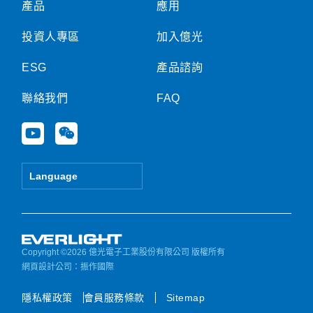
產品
應用
投資人專區
加入億光
ESG
產品諮詢
聯絡我們
FAQ
Y
W
o
e
u
i
t
x
Language
u
i
b
n
e
Copyright ©2026 億光電子工業股份有限公司 版權所有
網頁設計公司
：振作國際
隱私權政策
會員服務條款
Sitemap