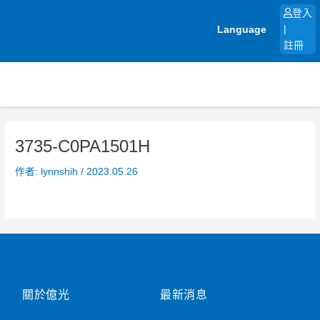
跳
登入
至
Language
|
主
註冊
要
內
容
3735-C0PA1501H
作者:
lynnshih
/
2023.05.26
關於億光
最新消息