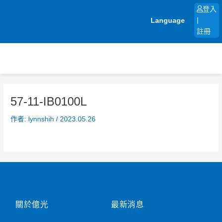
跳
登入
至
Language
|
主
註冊
要
內
容
57-11-IB0100L
作者:
lynnshih
/
2023.05.26
關於億光
最新消息