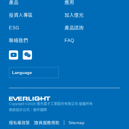
產品
應用
投資人專區
加入億光
ESG
產品諮詢
聯絡我們
FAQ
Y
W
o
e
u
i
t
x
Language
u
i
b
n
e
Copyright ©2026 億光電子工業股份有限公司 版權所有
網頁設計公司
：振作國際
隱私權政策
會員服務條款
Sitemap