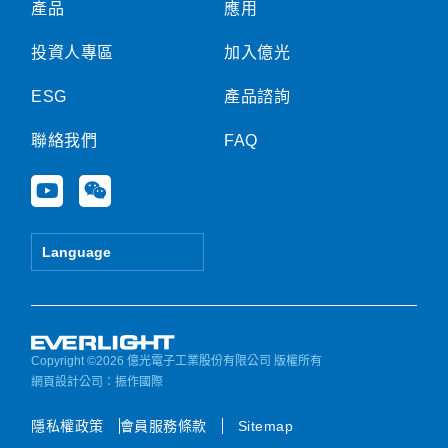
產品
應用
投資人專區
加入億光
ESG
產品諮詢
聯絡我們
FAQ
Y
W
o
e
u
i
t
x
Language
u
i
b
n
e
Copyright ©2026 億光電子工業股份有限公司 版權所有
網頁設計公司
：振作國際
隱私權政策
會員服務條款
Sitemap