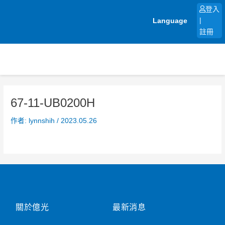
跳
登入
至
Language
|
主
註冊
要
內
容
67-11-UB0200H
作者:
lynnshih
/
2023.05.26
關於億光
最新消息