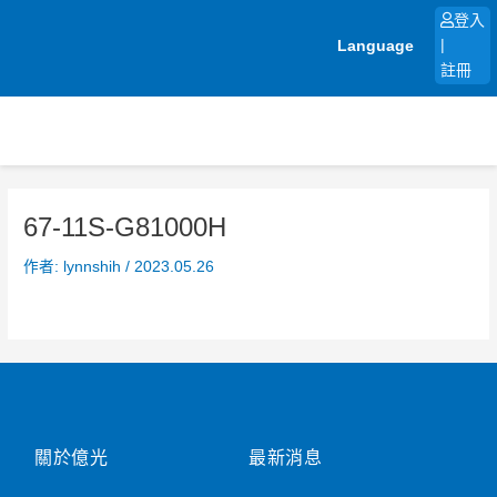
跳
登入
至
Language
|
主
註冊
要
內
容
67-11S-G81000H
作者:
lynnshih
/
2023.05.26
關於億光
最新消息