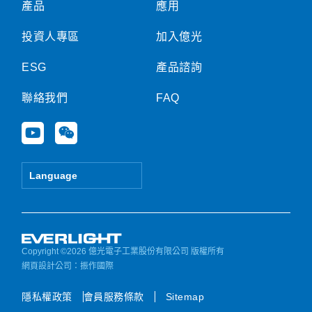
產品
應用
投資人專區
加入億光
ESG
產品諮詢
聯絡我們
FAQ
Y
W
o
e
u
i
t
x
Language
u
i
b
n
e
Copyright ©2026 億光電子工業股份有限公司 版權所有
網頁設計公司
：振作國際
隱私權政策
會員服務條款
Sitemap