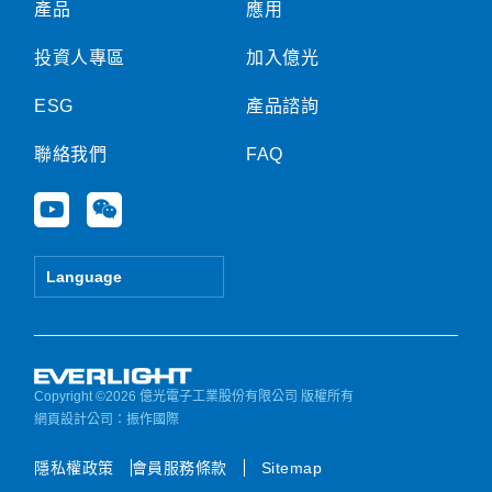
產品
應用
投資人專區
加入億光
ESG
產品諮詢
聯絡我們
FAQ
Y
W
o
e
u
i
t
x
Language
u
i
b
n
e
Copyright ©2026 億光電子工業股份有限公司 版權所有
網頁設計公司
：振作國際
隱私權政策
會員服務條款
Sitemap