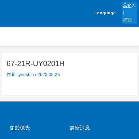
跳
登入
至
Language
|
主
註冊
要
內
容
67-21R-UY0201H
作者:
lynnshih
/
2023.05.26
關於億光
最新消息