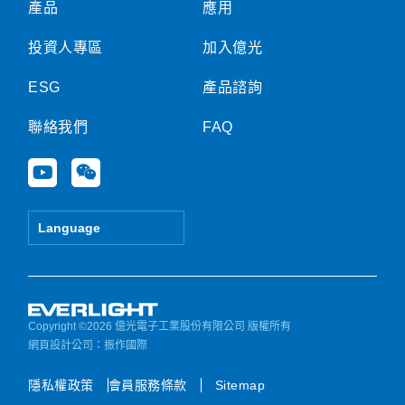
產品
應用
投資人專區
加入億光
ESG
產品諮詢
聯絡我們
FAQ
Y
W
o
e
u
i
t
x
Language
u
i
b
n
e
Copyright ©2026 億光電子工業股份有限公司 版權所有
網頁設計公司
：振作國際
隱私權政策
會員服務條款
Sitemap