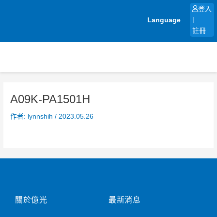
跳
登入
至
Language
|
主
註冊
要
內
容
A09K-PA1501H
作者:
lynnshih
/
2023.05.26
關於億光
最新消息