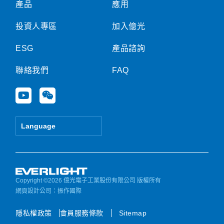
產品
應用
投資人專區
加入億光
ESG
產品諮詢
聯絡我們
FAQ
Y
W
o
e
u
i
t
x
Language
u
i
b
n
e
Copyright ©2026 億光電子工業股份有限公司 版權所有
網頁設計公司
：振作國際
隱私權政策
會員服務條款
Sitemap