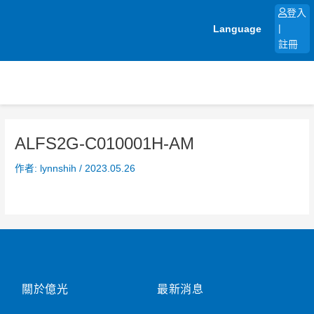
跳
登入
至
Language
|
主
註冊
要
內
容
ALFS2G-C010001H-AM
作者:
lynnshih
/
2023.05.26
關於億光
最新消息