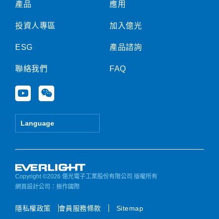
產品
應用
投資人專區
加入億光
ESG
產品諮詢
聯絡我們
FAQ
Y
W
o
e
u
i
t
x
Language
u
i
b
n
e
Copyright ©2026 億光電子工業股份有限公司 版權所有
網頁設計公司
：振作國際
隱私權政策
會員服務條款
Sitemap