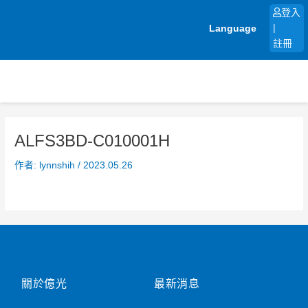
跳
登入
至
Language
|
主
註冊
要
內
容
ALFS3BD-C010001H
作者:
lynnshih
/
2023.05.26
關於億光
最新消息