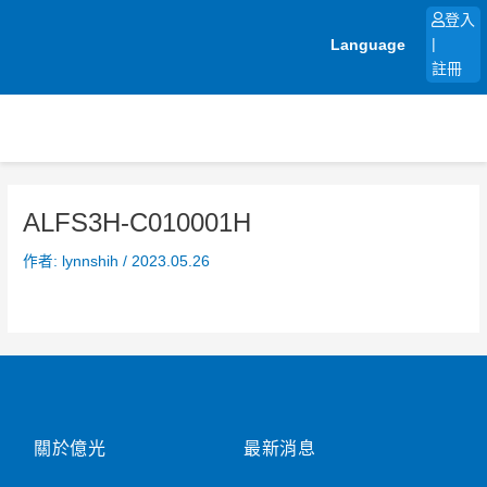
跳
登入
至
Language
|
主
註冊
要
內
容
ALFS3H-C010001H
作者:
lynnshih
/
2023.05.26
關於億光
最新消息