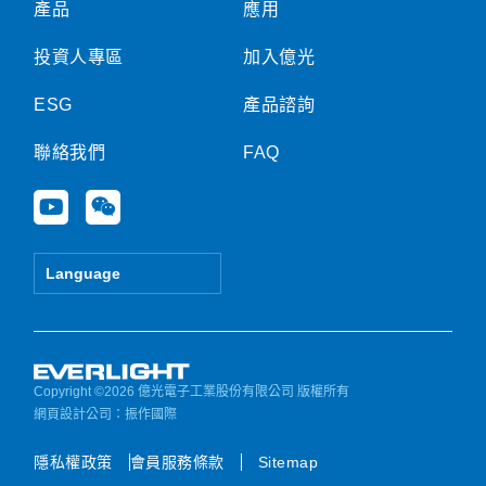
產品
應用
投資人專區
加入億光
ESG
產品諮詢
聯絡我們
FAQ
Y
W
o
e
u
i
t
x
Language
u
i
b
n
e
Copyright ©2026 億光電子工業股份有限公司 版權所有
網頁設計公司
：振作國際
隱私權政策
會員服務條款
Sitemap