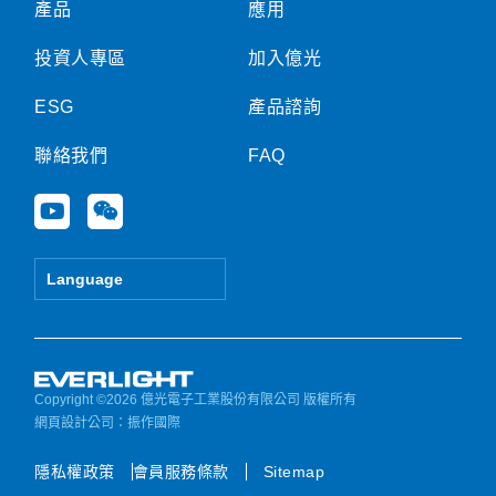
產品
應用
投資人專區
加入億光
ESG
產品諮詢
聯絡我們
FAQ
Y
W
o
e
u
i
t
x
Language
u
i
b
n
e
Copyright ©2026 億光電子工業股份有限公司 版權所有
網頁設計公司
：振作國際
隱私權政策
會員服務條款
Sitemap