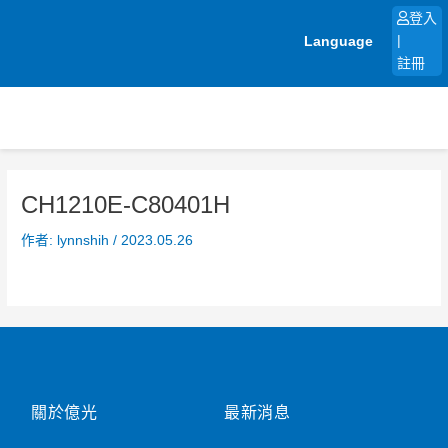
跳
登入
至
Language
|
主
註冊
要
內
容
CH1210E-C80401H
作者:
lynnshih
/
2023.05.26
關於億光
最新消息