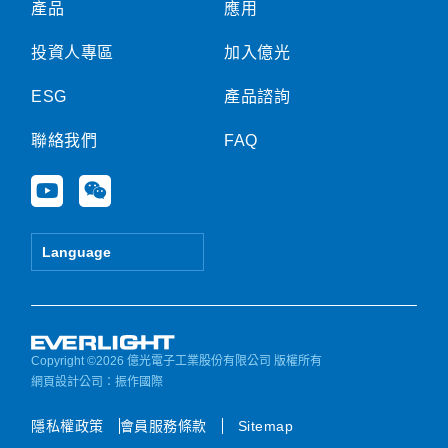
產品
應用
投資人專區
加入億光
ESG
產品諮詢
聯絡我們
FAQ
Y
W
o
e
u
i
t
x
Language
u
i
b
n
e
Copyright ©2026 億光電子工業股份有限公司 版權所有
網頁設計公司
：振作國際
隱私權政策
會員服務條款
Sitemap