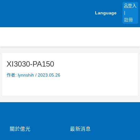
跳
登入
至
Language
|
主
註冊
要
內
容
XI3030-PA150
作者:
lynnshih
/
2023.05.26
關於億光
最新消息