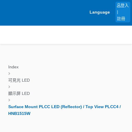
跳
登入
至
Language
|
主
註冊
要
內
容
Index
可見光 LED
顯示屏 LED
Surface Mount PLCC LED (Reflector) / Top View PLCC4 /
HNB1515W