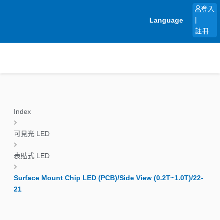
跳
登入
至
Language
|
主
註冊
要
內
容
Index
可見光 LED
表貼式 LED
Surface Mount Chip LED (PCB)/Side View (0.2T~1.0T)/22-
21