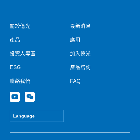
關於億光
最新消息
產品
應用
投資人專區
加入億光
ESG
產品諮詢
聯絡我們
FAQ
Y
W
o
e
u
i
t
x
Language
u
i
b
n
e