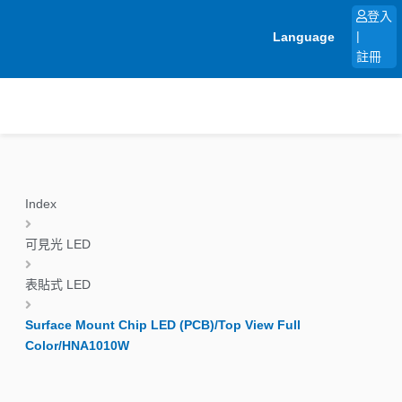
跳
登入
至
Language
|
主
註冊
要
內
容
Index
可見光 LED
表貼式 LED
Surface Mount Chip LED (PCB)/Top View Full
Color/HNA1010W