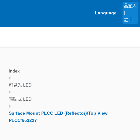
跳
登入
至
Language
|
主
註冊
要
內
容
Index
可見光 LED
表貼式 LED
Surface Mount PLCC LED (Reflector)/Top View
PLCC4/c3227