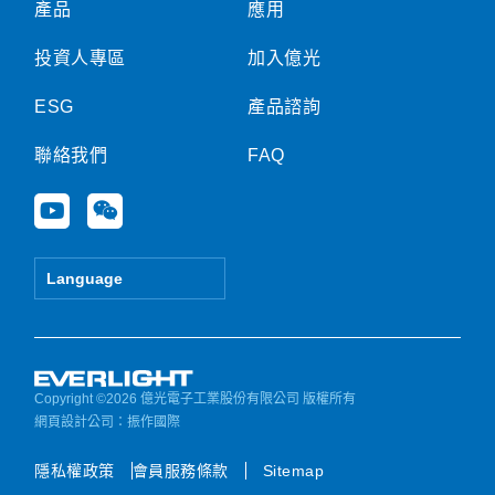
產品
應用
投資人專區
加入億光
ESG
產品諮詢
聯絡我們
FAQ
Y
W
o
e
u
i
t
x
Language
u
i
b
n
e
Copyright ©2026 億光電子工業股份有限公司 版權所有
網頁設計公司
：振作國際
隱私權政策
會員服務條款
Sitemap