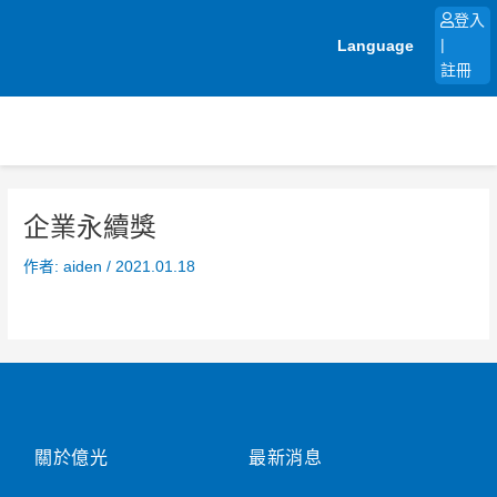
跳
登入
至
Language
|
主
註冊
要
內
容
企業永續獎
作者:
aiden
/
2021.01.18
關於億光
最新消息