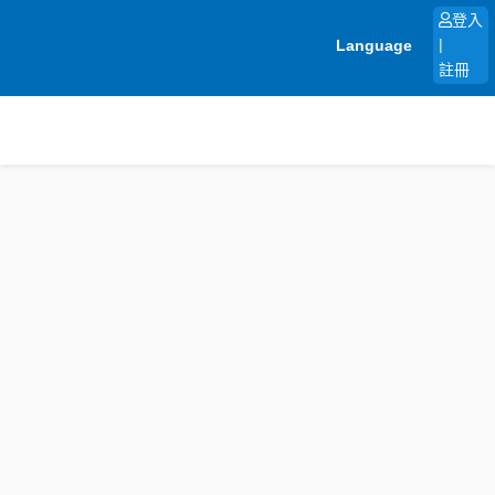
跳
登入
至
Language
|
主
註冊
要
內
容