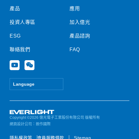
產品
應用
投資人專區
加入億光
ESG
產品諮詢
聯絡我們
FAQ
Y
W
o
e
u
i
t
x
Language
u
i
b
n
e
Copyright ©2026 億光電子工業股份有限公司 版權所有
網頁設計公司
：振作國際
隱私權政策
會員服務條款
Sitemap