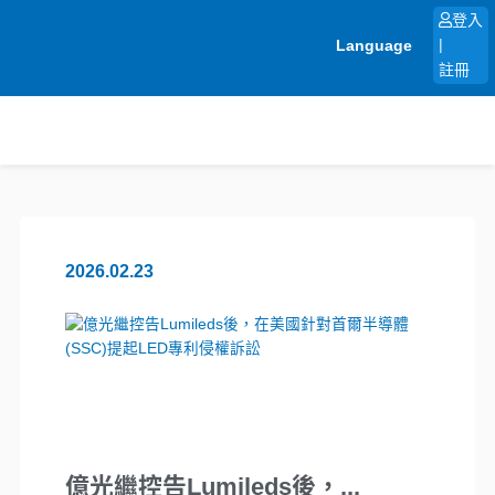
跳
登入
至
Language
|
主
註冊
要
內
容
2026.02.23
億光繼控告Lumileds後，...