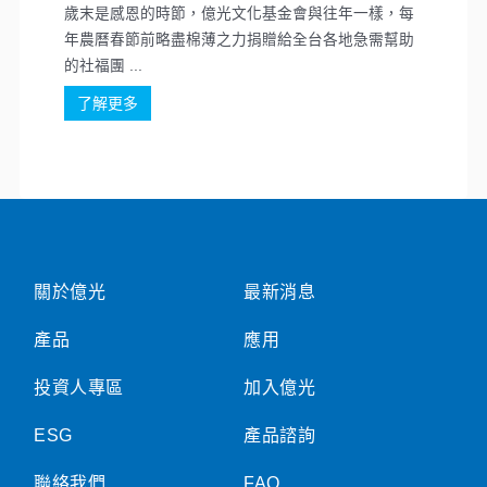
歲末是感恩的時節，億光文化基金會與往年一樣，每
年農曆春節前略盡棉薄之力捐贈給全台各地急需幫助
的社福團 ...
了解更多
關於億光
最新消息
產品
應用
投資人專區
加入億光
ESG
產品諮詢
聯絡我們
FAQ