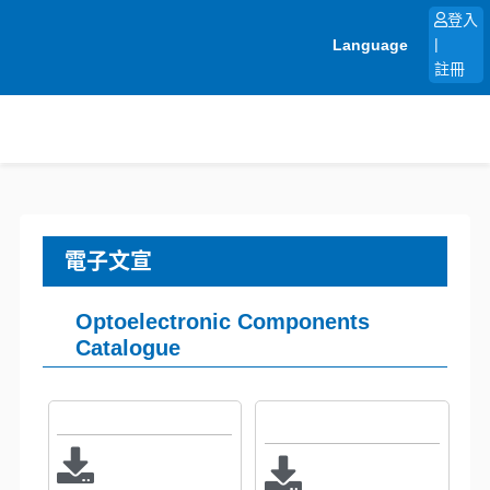
跳
登入
至
Language
|
主
註冊
要
內
容
電子文宣
Optoelectronic Components
Catalogue