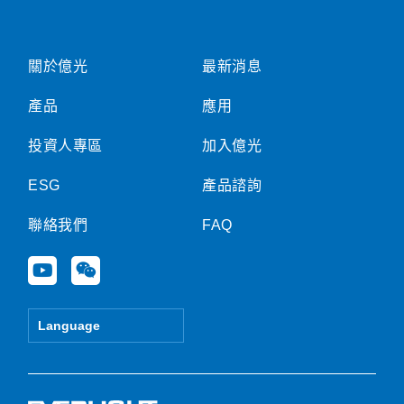
關於億光
最新消息
產品
應用
投資人專區
加入億光
ESG
產品諮詢
聯絡我們
FAQ
Y
W
o
e
u
i
t
x
Language
u
i
b
n
e