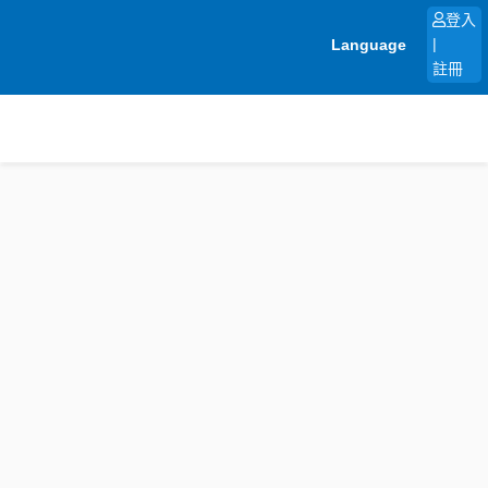
跳
登入
至
Language
|
主
註冊
要
內
容