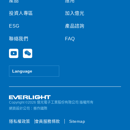
產品
應用
投資人專區
加入億光
ESG
產品諮詢
聯絡我們
FAQ
Y
W
o
e
u
i
t
x
Language
u
i
b
n
e
Copyright ©2026 億光電子工業股份有限公司 版權所有
網頁設計公司
：振作國際
隱私權政策
會員服務條款
Sitemap