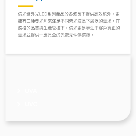
億光紫外光LED系列產品於各波長下提供高效能外，更
擁有三種發光角來滿足不同紫光波長下廣泛的需求，在
嚴格的品質與生產管控下，億光更是專注于客戶真正的
需求並提供一應具全的光電元件供選擇。
UVA
UVC