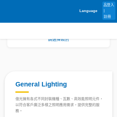
跳
登入
至
Language
|
主
註冊
要
內
容
請選擇類別
General Lighting
億光擁有各式不同封裝機種、瓦數、高效能照明元件，
以符合客戶廣泛多樣之照明應用需求，提供完整的服
務。