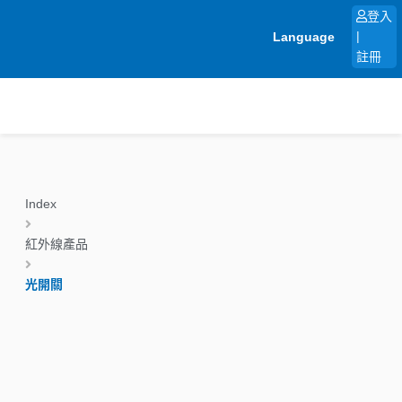
跳
登入
至
Language
|
主
註冊
要
內
容
Index
紅外線產品
光開關