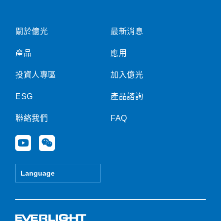
關於億光
最新消息
產品
應用
投資人專區
加入億光
ESG
產品諮詢
聯絡我們
FAQ
Y
W
o
e
u
i
t
x
Language
u
i
b
n
e