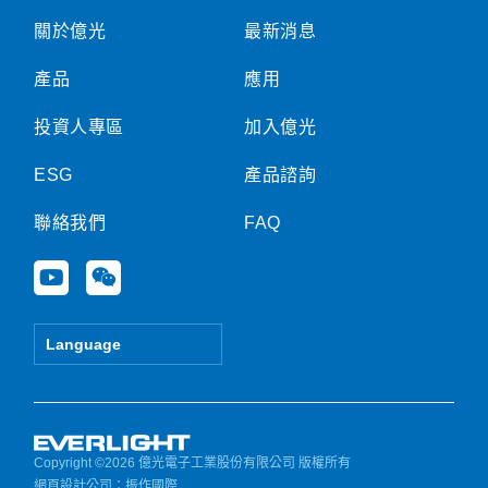
關於億光
最新消息
產品
應用
投資人專區
加入億光
ESG
產品諮詢
聯絡我們
FAQ
Y
W
o
e
u
i
t
x
Language
u
i
b
n
e
Copyright ©2026 億光電子工業股份有限公司 版權所有
網頁設計公司
：振作國際