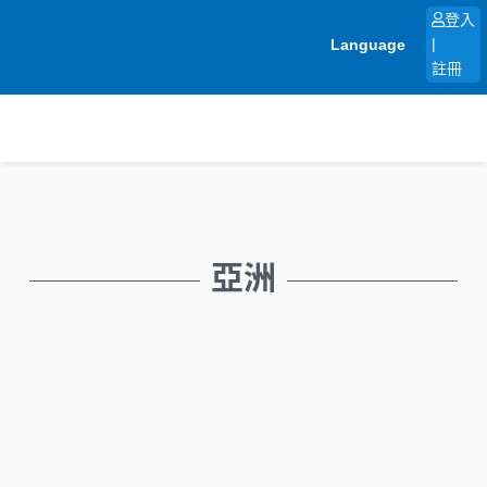
跳
登入
至
Language
|
主
註冊
要
內
容
亞洲