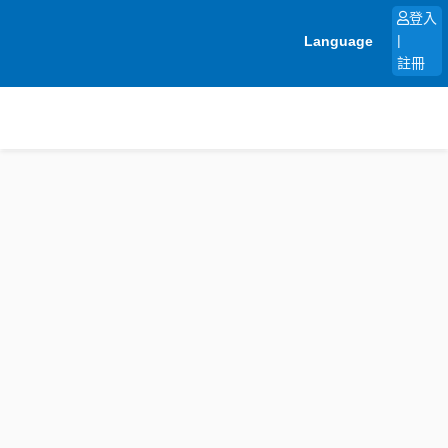
跳
登入
至
Language
|
主
註冊
要
內
容