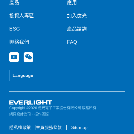
產品
應用
投資人專區
加入億光
ESG
產品諮詢
聯絡我們
FAQ
Y
W
o
e
u
i
t
x
Language
u
i
b
n
e
Copyright ©2026 億光電子工業股份有限公司 版權所有
網頁設計公司
：振作國際
隱私權政策
會員服務條款
Sitemap