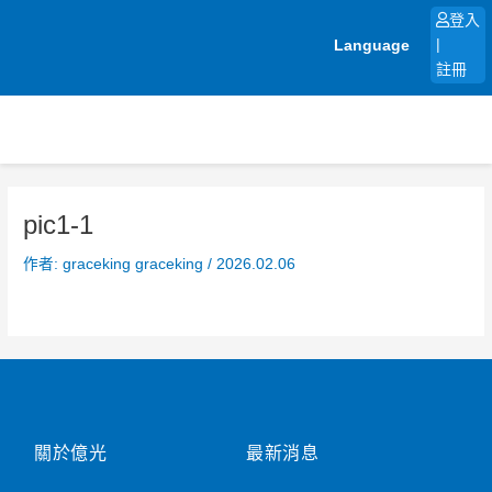
跳
登入
至
Language
|
主
註冊
要
內
容
pic1-1
作者:
graceking graceking
/
2026.02.06
關於億光
最新消息