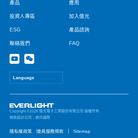
產品
應用
投資人專區
加入億光
ESG
產品諮詢
聯絡我們
FAQ
Y
W
o
e
u
i
t
x
Language
u
i
b
n
e
Copyright ©2026 億光電子工業股份有限公司 版權所有
網頁設計公司
：振作國際
隱私權政策
會員服務條款
Sitemap