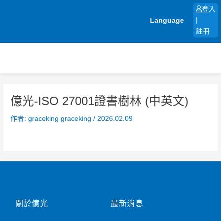
跳
登入
至
Language
|
主
註冊
要
內
容
億光-ISO 27001證書樹林 (中英文)
作者:
graceking graceking
/
2026.02.09
關於億光
最新消息