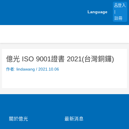
跳
登入
至
Language
|
主
註冊
要
內
容
億光 ISO 9001證書 2021(台灣銅鑼)
作者:
lindawang
/
2021.10.06
關於億光
最新消息