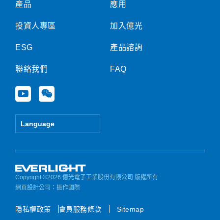
產品
應用
投資人專區
加入億光
ESG
產品諮詢
聯絡我們
FAQ
Y
W
o
e
u
i
t
x
Language
u
i
b
n
e
Copyright ©2026 億光電子工業股份有限公司 版權所有
網頁設計公司
：振作國際
隱私權政策
會員服務條款
Sitemap