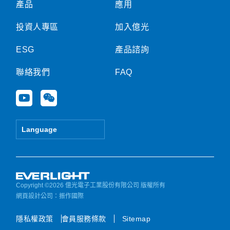
產品
應用
投資人專區
加入億光
ESG
產品諮詢
聯絡我們
FAQ
Y
W
o
e
u
i
t
x
Language
u
i
b
n
e
Copyright ©2026 億光電子工業股份有限公司 版權所有
網頁設計公司
：振作國際
隱私權政策
會員服務條款
Sitemap