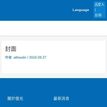
跳
登入
至
Language
|
主
註冊
要
內
容
封面
作者:
althealin
/
2024.09.27
關於億光
最新消息