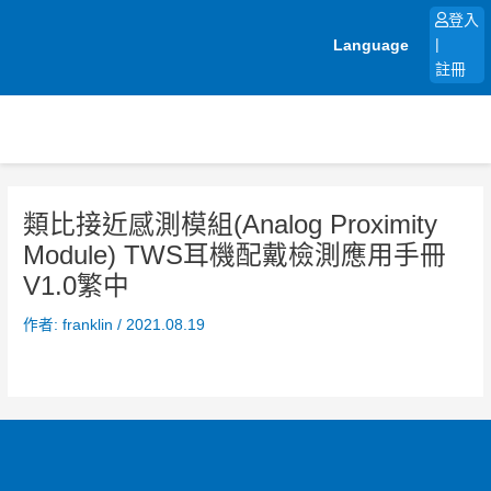
跳
登入
至
Language
|
主
註冊
要
內
容
類比接近感測模組(Analog Proximity
Module) TWS耳機配戴檢測應用手冊
V1.0繁中
作者:
franklin
/
2021.08.19