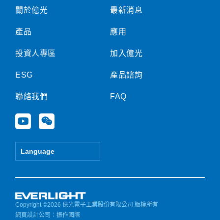
關於億光
最新消息
產品
應用
投資人專區
加入億光
ESG
產品諮詢
聯絡我們
FAQ
Y
W
o
e
u
i
t
x
Language
u
i
b
n
e
Copyright ©2026 億光電子工業股份有限公司 版權所有
網頁設計公司
：振作國際