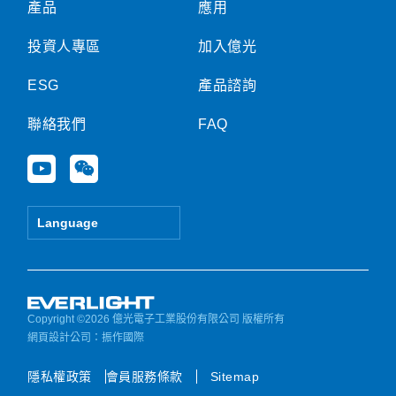
產品
應用
投資人專區
加入億光
ESG
產品諮詢
聯絡我們
FAQ
Y
W
o
e
u
i
t
x
Language
u
i
b
n
e
Copyright ©2026 億光電子工業股份有限公司 版權所有
網頁設計公司
：振作國際
隱私權政策
會員服務條款
Sitemap