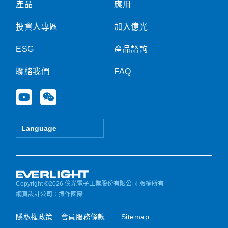
產品
應用
投資人專區
加入億光
ESG
產品諮詢
聯絡我們
FAQ
Y
W
o
e
u
i
t
x
Language
u
i
b
n
e
Copyright ©2026 億光電子工業股份有限公司 版權所有
網頁設計公司
：振作國際
隱私權政策
會員服務條款
Sitemap