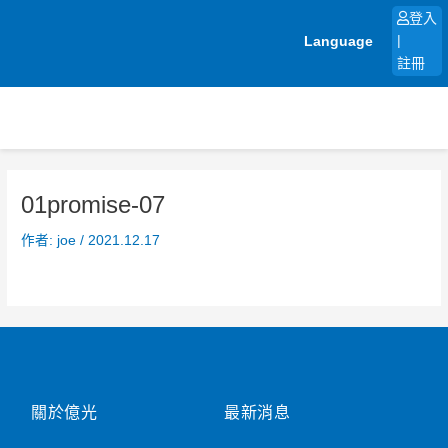
跳
登入
至
Language
|
主
註冊
要
內
容
01promise-07
作者:
joe
/
2021.12.17
關於億光
最新消息