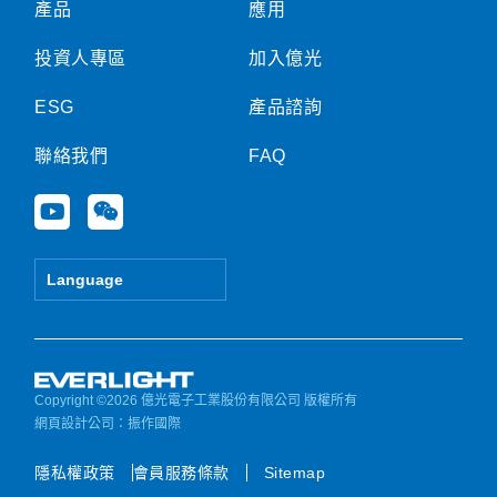
產品
應用
投資人專區
加入億光
ESG
產品諮詢
聯絡我們
FAQ
Y
W
o
e
u
i
t
x
Language
u
i
b
n
e
Copyright ©2026 億光電子工業股份有限公司 版權所有
網頁設計公司
：振作國際
隱私權政策
會員服務條款
Sitemap