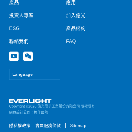
產品
應用
投資人專區
加入億光
ESG
產品諮詢
聯絡我們
FAQ
Y
W
o
e
u
i
t
x
Language
u
i
b
n
e
Copyright ©2026 億光電子工業股份有限公司 版權所有
網頁設計公司
：振作國際
隱私權政策
會員服務條款
Sitemap