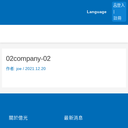
跳
登入
至
Language
|
主
註冊
要
內
容
02company-02
作者:
joe
/
2021.12.20
關於億光
最新消息