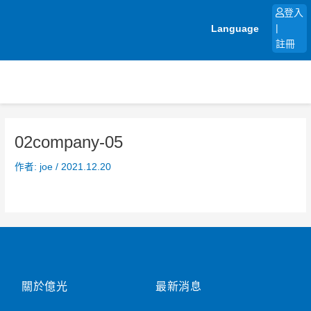
跳
登入
至
Language
|
主
註冊
要
內
容
02company-05
作者:
joe
/
2021.12.20
關於億光
最新消息