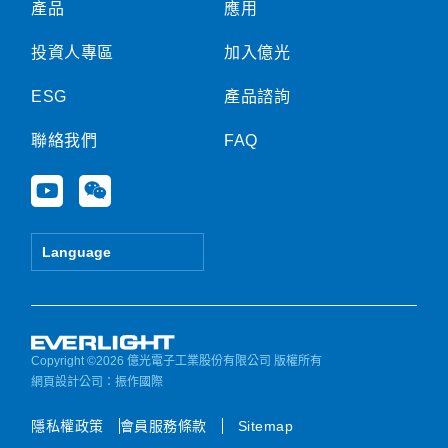
產品
應用
投資人專區
加入億光
ESG
產品諮詢
聯絡我們
FAQ
Y
W
o
e
u
i
t
x
Language
u
i
b
n
e
Copyright ©2026 億光電子工業股份有限公司 版權所有
網頁設計公司
：振作國際
隱私權政策
會員服務條款
Sitemap