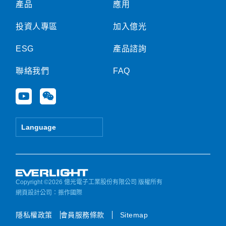
產品
應用
投資人專區
加入億光
ESG
產品諮詢
聯絡我們
FAQ
Y
W
o
e
u
i
t
x
Language
u
i
b
n
e
Copyright ©2026 億光電子工業股份有限公司 版權所有
網頁設計公司
：振作國際
隱私權政策
會員服務條款
Sitemap