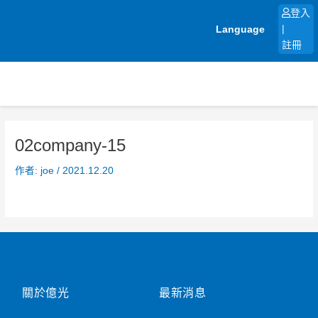
跳
登入
至
Language
|
主
註冊
要
內
容
02company-15
作者:
joe
/
2021.12.20
關於億光
最新消息