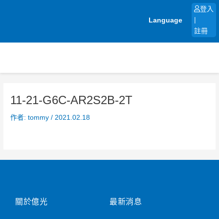
跳
登入
至
Language
|
主
註冊
要
內
容
11-21-G6C-AR2S2B-2T
作者:
tommy
/
2021.02.18
關於億光
最新消息