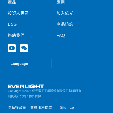
產品
應用
投資人專區
加入億光
ESG
產品諮詢
聯絡我們
FAQ
Y
W
o
e
u
i
t
x
Language
u
i
b
n
e
Copyright ©2026 億光電子工業股份有限公司 版權所有
網頁設計公司
：振作國際
隱私權政策
會員服務條款
Sitemap