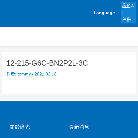
跳
登入
至
Language
|
主
註冊
要
內
容
12-215-G6C-BN2P2L-3C
作者:
tommy
/
2021.02.18
關於億光
最新消息