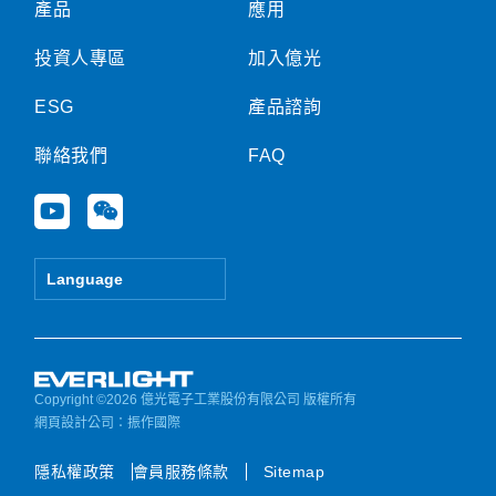
產品
應用
投資人專區
加入億光
ESG
產品諮詢
聯絡我們
FAQ
Y
W
o
e
u
i
t
x
Language
u
i
b
n
e
Copyright ©2026 億光電子工業股份有限公司 版權所有
網頁設計公司
：振作國際
隱私權政策
會員服務條款
Sitemap