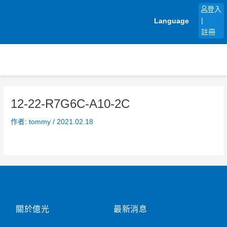
跳
登入
至
Language
|
主
註冊
要
內
容
12-22-R7G6C-A10-2C
作者:
tommy
/
2021.02.18
關於億光
最新消息