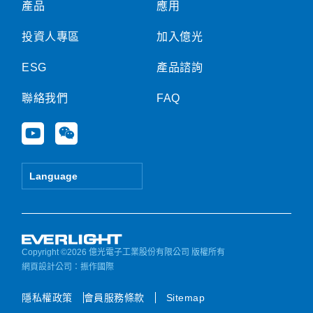
產品
應用
投資人專區
加入億光
ESG
產品諮詢
聯絡我們
FAQ
Y
W
o
e
u
i
t
x
Language
u
i
b
n
e
Copyright ©2026 億光電子工業股份有限公司 版權所有
網頁設計公司
：振作國際
隱私權政策
會員服務條款
Sitemap