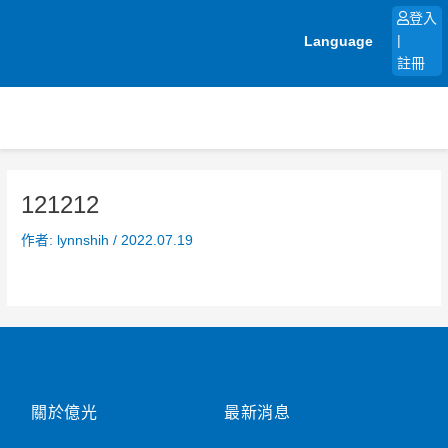
跳
登入
至
Language
|
主
註冊
要
內
容
121212
作者:
lynnshih
/
2022.07.19
關於億光
最新消息