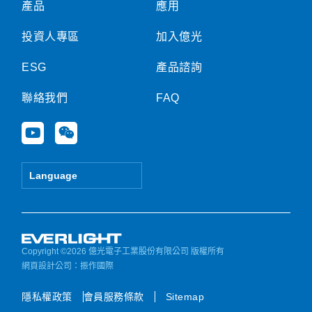
產品
應用
投資人專區
加入億光
ESG
產品諮詢
聯絡我們
FAQ
Y
W
o
e
u
i
t
x
Language
u
i
b
n
e
Copyright ©2026 億光電子工業股份有限公司 版權所有
網頁設計公司
：振作國際
隱私權政策
會員服務條款
Sitemap