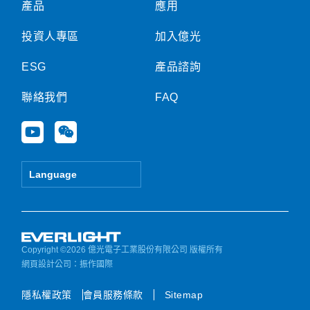
產品
應用
投資人專區
加入億光
ESG
產品諮詢
聯絡我們
FAQ
Y
W
o
e
u
i
t
x
Language
u
i
b
n
e
Copyright ©2026 億光電子工業股份有限公司 版權所有
網頁設計公司
：振作國際
隱私權政策
會員服務條款
Sitemap