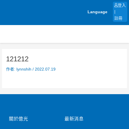
跳
登入
至
Language
|
主
註冊
要
內
容
121212
作者:
lynnshih
/
2022.07.19
關於億光
最新消息