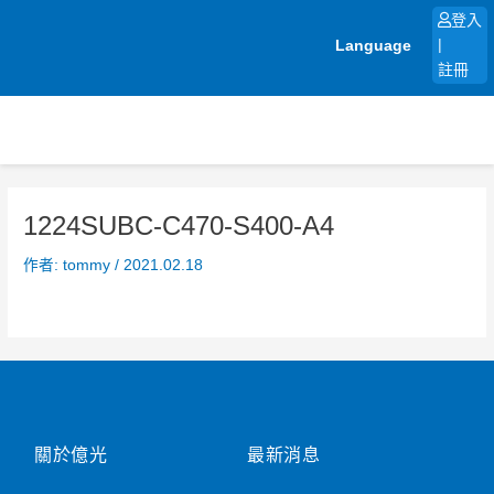
跳
登入
至
Language
|
主
註冊
要
內
容
1224SUBC-C470-S400-A4
作者:
tommy
/
2021.02.18
關於億光
最新消息