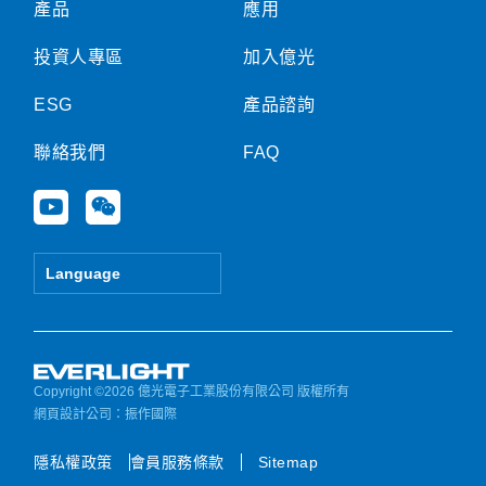
產品
應用
投資人專區
加入億光
ESG
產品諮詢
聯絡我們
FAQ
Y
W
o
e
u
i
t
x
Language
u
i
b
n
e
Copyright ©2026 億光電子工業股份有限公司 版權所有
網頁設計公司
：振作國際
隱私權政策
會員服務條款
Sitemap