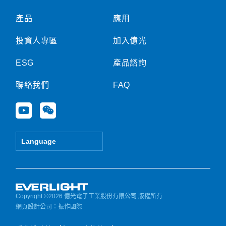
產品
應用
投資人專區
加入億光
ESG
產品諮詢
聯絡我們
FAQ
Y
W
o
e
u
i
t
x
Language
u
i
b
n
e
Copyright ©2026 億光電子工業股份有限公司 版權所有
網頁設計公司
：振作國際