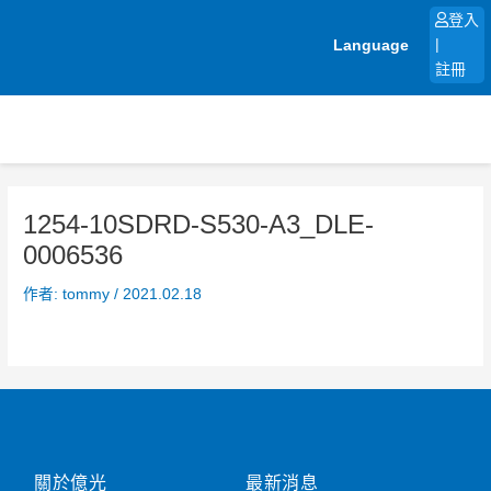
跳
登入
至
Language
|
主
註冊
要
內
容
1254-10SDRD-S530-A3_DLE-
0006536
作者:
tommy
/
2021.02.18
關於億光
最新消息