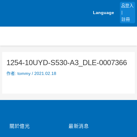
跳
登入
至
Language
|
主
註冊
要
內
容
1254-10UYD-S530-A3_DLE-0007366
作者:
tommy
/
2021.02.18
關於億光
最新消息