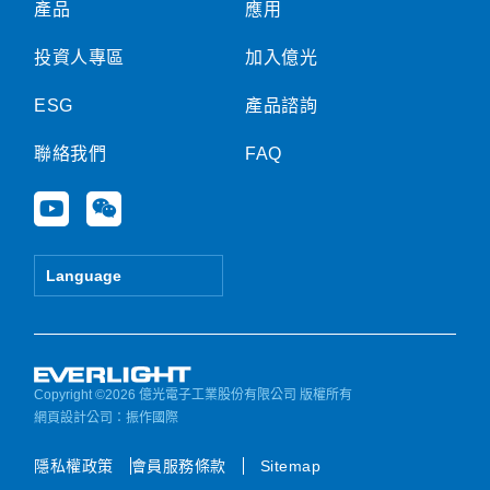
產品
應用
投資人專區
加入億光
ESG
產品諮詢
聯絡我們
FAQ
Y
W
o
e
u
i
t
x
Language
u
i
b
n
e
Copyright ©2026 億光電子工業股份有限公司 版權所有
網頁設計公司
：振作國際
隱私權政策
會員服務條款
Sitemap