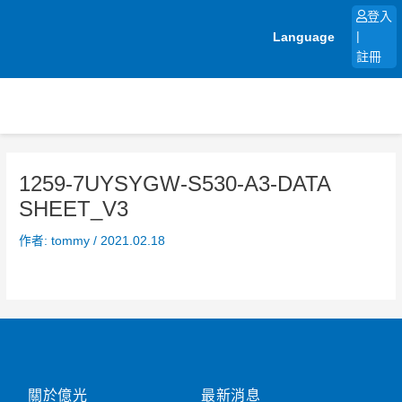
跳
登入
至
Language
|
主
註冊
要
內
容
1259-7UYSYGW-S530-A3-DATA
SHEET_V3
作者:
tommy
/
2021.02.18
關於億光
最新消息