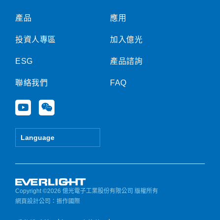
產品
應用
投資人專區
加入億光
ESG
產品諮詢
聯絡我們
FAQ
Y
W
o
e
u
i
t
x
Language
u
i
b
n
e
Copyright ©2026 億光電子工業股份有限公司 版權所有
網頁設計公司
：振作國際